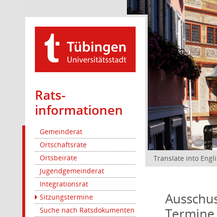
Rats­
informationen
Gemeinderat
Ortschaftsräte
Ortsbeiräte
Translate into Engl
Jugendgemeinderat
Integrationsrat
Ausschus
Sitzungstermine
Termine
Suche nach Ratsdokumenten