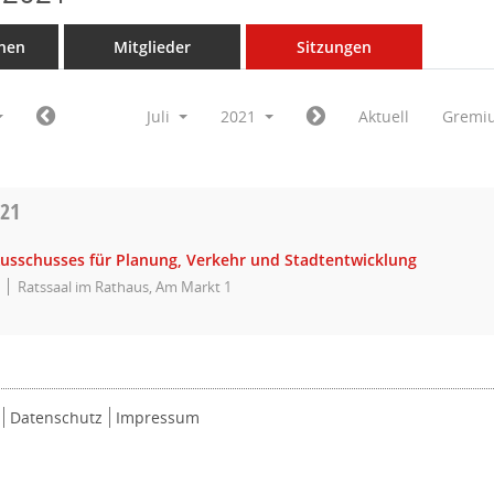
nen
Mitglieder
Sitzungen
Juli
2021
Aktuell
Gremi
021
Ausschusses für Planung, Verkehr und Stadtentwicklung
Ratssaal im Rathaus, Am Markt 1
Datenschutz
Impressum