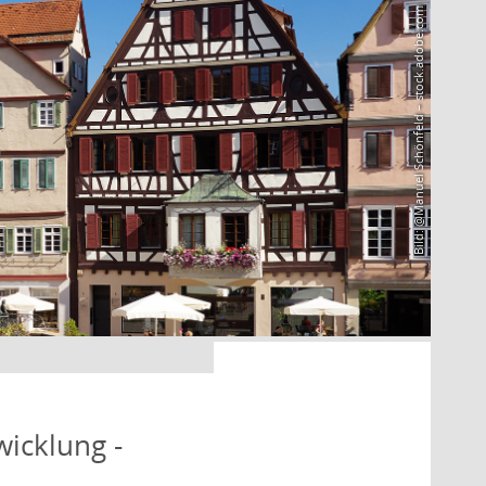
Bild: @Manuel Schönfeld – stock.adobe.com
icklung -