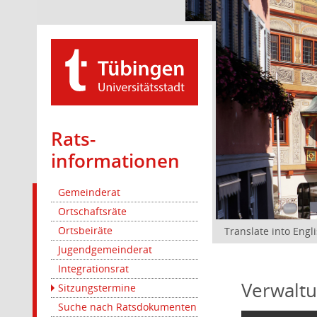
Rats­
informationen
Gemeinderat
Ortschaftsräte
Ortsbeiräte
Translate into Engl
Jugendgemeinderat
Integrationsrat
Verwaltu
Sitzungstermine
Suche nach Ratsdokumenten