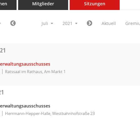
nen
Mitglieder
Sitzungen
Juli
2021
Aktuell
Gremi
021
Verwaltungsausschusses
Ratssaal im Rathaus, Am Markt 1
21
Verwaltungsausschusses
Herrmann-Hepper-Halle, Westbahnhofstraße 23