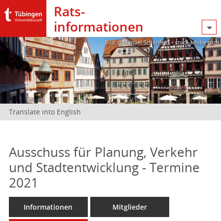
Rats­
informationen
Bild: @Manuel Schönfeld – stock.adobe.com
Translate into English
Ausschuss für Planung, Verkehr
und Stadtentwicklung - Termine
2021
Informationen
Mitglieder