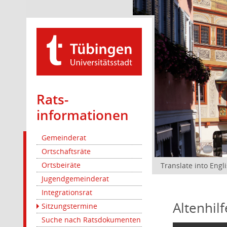
Rats­
informationen
Gemeinderat
Ortschaftsräte
Ortsbeiräte
Translate into Engl
Jugendgemeinderat
Integrationsrat
Altenhil
Sitzungstermine
Suche nach Ratsdokumenten