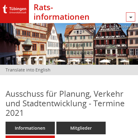
Rats­
informationen
Bild: @Manuel Schönfeld – stock.adobe.com
Translate into English
Ausschuss für Planung, Verkehr
und Stadtentwicklung - Termine
2021
Informationen
Mitglieder