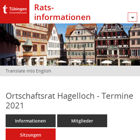
Rats­
informationen
Bild: @Manuel Schönfeld – stock.adobe.com
Translate into English
Ortschaftsrat Hagelloch - Termine
2021
Informationen
Mitglieder
Sitzungen