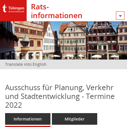
Rats­
informationen
Bild: @Manuel Schönfeld – stock.adobe.com
Translate into English
Ausschuss für Planung, Verkehr
und Stadtentwicklung - Termine
2022
Informationen
Mitglieder