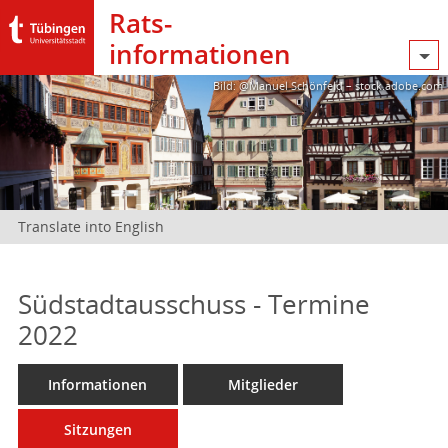
Rats­
informationen
Bild: @Manuel Schönfeld – stock.adobe.com
Translate into English
Südstadtausschuss - Termine
2022
Informationen
Mitglieder
Sitzungen