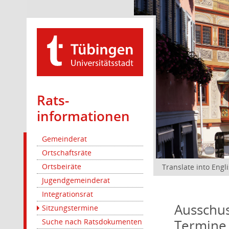
Rats­
informationen
Gemeinderat
Ortschaftsräte
Ortsbeiräte
Translate into Engl
Jugendgemeinderat
Integrationsrat
Ausschus
Sitzungstermine
Termine
Suche nach Ratsdokumenten