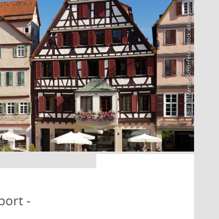
Bild: @Manuel Schönfeld – stock.adobe.com
port -