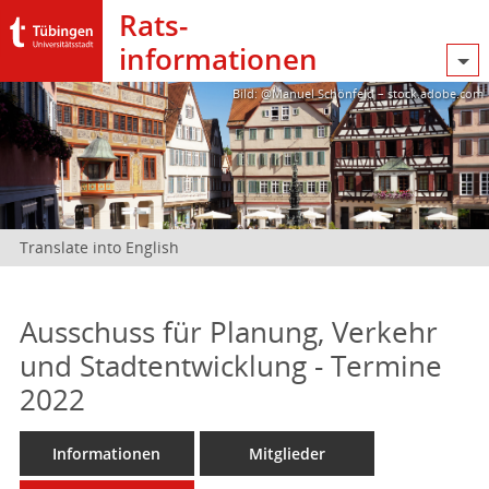
Rats­
informationen
Bild: @Manuel Schönfeld – stock.adobe.com
Translate into English
Ausschuss für Planung, Verkehr
und Stadtentwicklung - Termine
2022
Informationen
Mitglieder