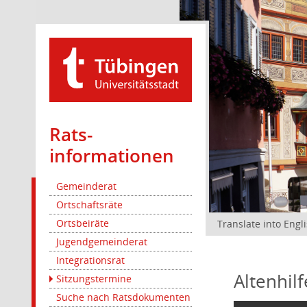
Rats­
informationen
Gemeinderat
Ortschaftsräte
Ortsbeiräte
Translate into Engl
Jugendgemeinderat
Integrationsrat
Altenhil
Sitzungstermine
Suche nach Ratsdokumenten