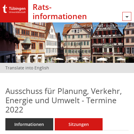
Rats­
informationen
Bild: @Manuel Schönfeld – stock.adobe.com
Translate into English
Ausschuss für Planung, Verkehr,
Energie und Umwelt - Termine
2022
Informationen
Sitzungen