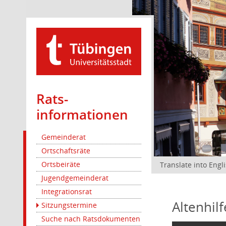
Rats­
informationen
Gemeinderat
Ortschaftsräte
Ortsbeiräte
Translate into Engl
Jugendgemeinderat
Integrationsrat
Altenhil
Sitzungstermine
Suche nach Ratsdokumenten