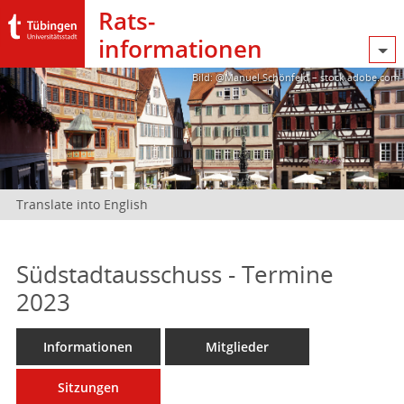
Rats­
informationen
Bild: @Manuel Schönfeld – stock.adobe.com
Translate into English
Südstadtausschuss - Termine
2023
Informationen
Mitglieder
Sitzungen