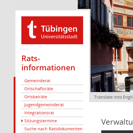
Rats­
informationen
Gemeinderat
Ortschaftsräte
Ortsbeiräte
Translate into Engl
Jugendgemeinderat
Integrationsrat
Verwaltu
Sitzungstermine
Suche nach Ratsdokumenten