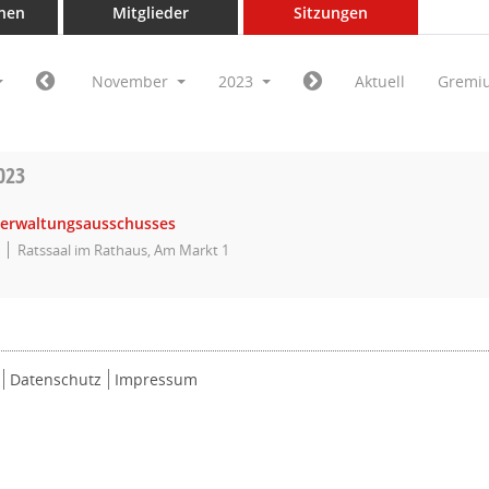
nen
Mitglieder
Sitzungen
November
2023
Aktuell
Gremi
023
Verwaltungsausschusses
Ratssaal im Rathaus, Am Markt 1
Datenschutz
Impressum