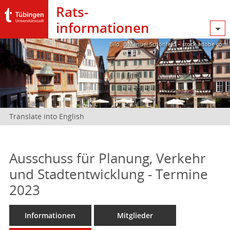
Rats­
informationen
Bild: @Manuel Schönfeld – stock.adobe.com
Translate into English
Ausschuss für Planung, Verkehr
und Stadtentwicklung - Termine
2023
Informationen
Mitglieder