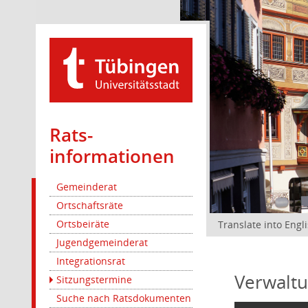
Rats­
informationen
Gemeinderat
Ortschaftsräte
Ortsbeiräte
Translate into Engl
Jugendgemeinderat
Integrationsrat
Verwaltu
Sitzungstermine
Suche nach Ratsdokumenten