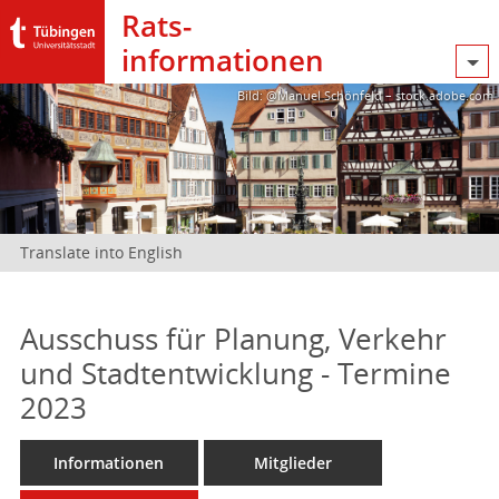
Rats­
informationen
Bild: @Manuel Schönfeld – stock.adobe.com
Translate into English
Ausschuss für Planung, Verkehr
und Stadtentwicklung - Termine
2023
Informationen
Mitglieder