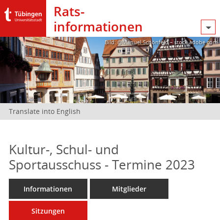
Rats­
informationen
Bild: @Manuel Schönfeld – stock.adobe.com
Translate into English
Kultur-, Schul- und
Sportausschuss - Termine 2023
Informationen
Mitglieder
Sitzungen