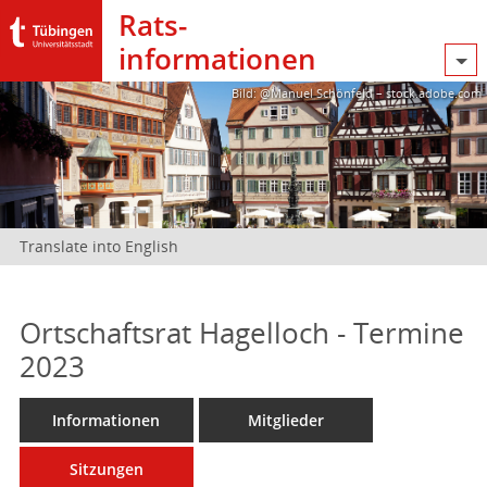
Rats­
informationen
Bild: @Manuel Schönfeld – stock.adobe.com
Translate into English
Ortschaftsrat Hagelloch - Termine
2023
Informationen
Mitglieder
Sitzungen