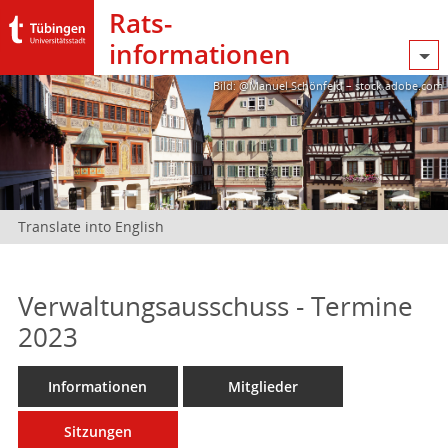
Rats­
informationen
Bild: @Manuel Schönfeld – stock.adobe.com
Translate into English
Verwaltungsausschuss - Termine
2023
Informationen
Mitglieder
Sitzungen