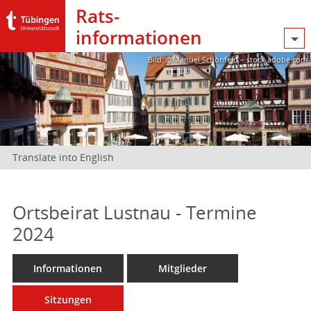
Rats­
informationen
Bild: @Manuel Schönfeld – stock.adobe.com
Translate into English
Ortsbeirat Lustnau - Termine
2024
Informationen
Mitglieder
Sitzungen