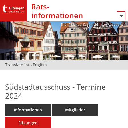
Rats­
informationen
Bild: @Manuel Schönfeld – stock.adobe.com
Translate into English
Südstadtausschuss - Termine
2024
Informationen
Mitglieder
Sitzungen