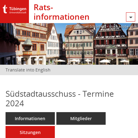
Rats­
informationen
Bild: @Manuel Schönfeld – stock.adobe.com
Translate into English
Südstadtausschuss - Termine
2024
Informationen
Mitglieder
Sitzungen