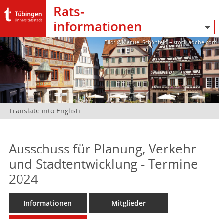
Rats­
informationen
Bild: @Manuel Schönfeld – stock.adobe.com
Translate into English
Ausschuss für Planung, Verkehr
und Stadtentwicklung - Termine
2024
Informationen
Mitglieder