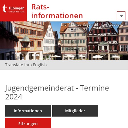
Rats­
informationen
Bild: @Manuel Schönfeld – stock.adobe.com
Translate into English
Jugendgemeinderat - Termine
2024
Informationen
Mitglieder
Sitzungen