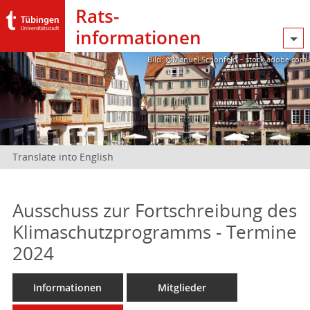
Rats­
informationen
Bild: @Manuel Schönfeld – stock.adobe.com
Translate into English
Ausschuss zur Fortschreibung des
Klimaschutzprogramms - Termine
2024
Informationen
Mitglieder