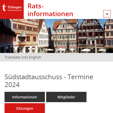
Rats­
informationen
Bild: @Manuel Schönfeld – stock.adobe.com
Translate into English
Südstadtausschuss - Termine
2024
Informationen
Mitglieder
Sitzungen