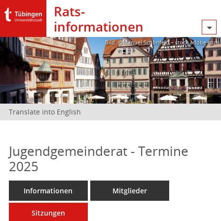
Rats­
informationen
Bild: @Manuel Schönfeld – stock.adobe.com
Translate into English
Jugendgemeinderat - Termine
2025
Informationen
Mitglieder
Sitzungen