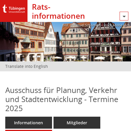
Rats­
informationen
Bild: @Manuel Schönfeld – stock.adobe.com
Translate into English
Ausschuss für Planung, Verkehr
und Stadtentwicklung - Termine
2025
Informationen
Mitglieder