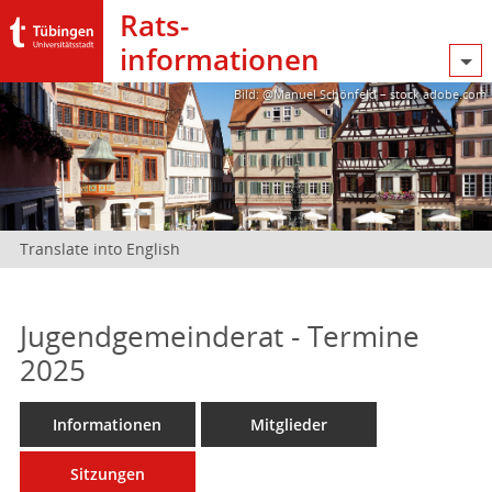
Rats­
informationen
Bild: @Manuel Schönfeld – stock.adobe.com
Translate into English
Jugendgemeinderat - Termine
2025
Informationen
Mitglieder
Sitzungen