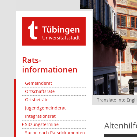
Rats­
informationen
Gemeinderat
Ortschaftsräte
Ortsbeiräte
Translate into Engl
Jugendgemeinderat
Integrationsrat
Altenhil
Sitzungstermine
Suche nach Ratsdokumenten