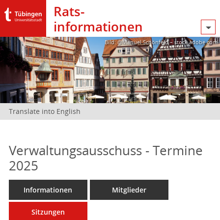
Rats­
informationen
Bild: @Manuel Schönfeld – stock.adobe.com
Translate into English
Verwaltungsausschuss - Termine
2025
Informationen
Mitglieder
Sitzungen