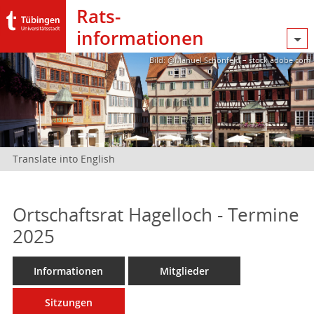
Rats­
informationen
Bild: @Manuel Schönfeld – stock.adobe.com
Translate into English
Ortschaftsrat Hagelloch - Termine
2025
Informationen
Mitglieder
Sitzungen