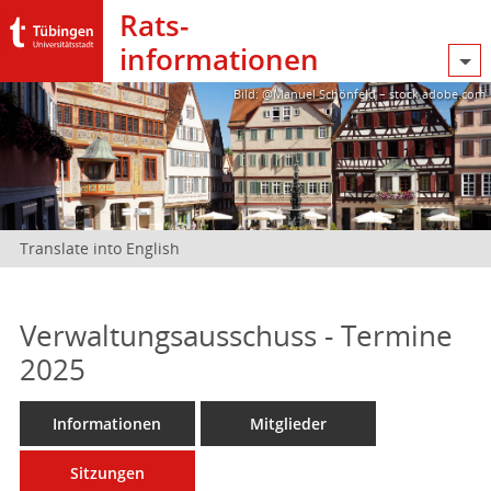
Rats­
informationen
Bild: @Manuel Schönfeld – stock.adobe.com
Translate into English
Verwaltungsausschuss - Termine
2025
Informationen
Mitglieder
Sitzungen