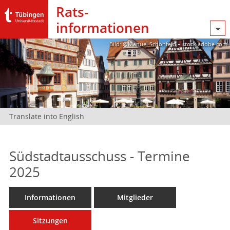
Rats­
informationen
Bild: @Manuel Schönfeld – stock.adobe.com
Translate into English
Südstadtausschuss - Termine
2025
Informationen
Mitglieder
Sitzungen