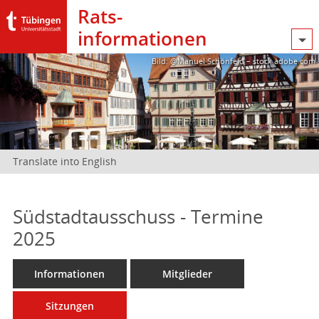
Rats­
informationen
Bild: @Manuel Schönfeld – stock.adobe.com
Translate into English
Südstadtausschuss - Termine
2025
Informationen
Mitglieder
Sitzungen