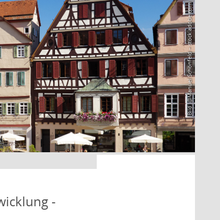
Bild: @Manuel Schönfeld – stock.adobe.com
icklung -