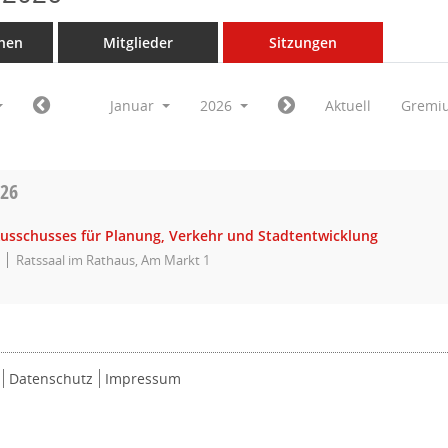
nen
Mitglieder
Sitzungen
Januar
2026
Aktuell
Gremi
026
Ausschusses für Planung, Verkehr und Stadtentwicklung
Ratssaal im Rathaus, Am Markt 1
Datenschutz
Impressum