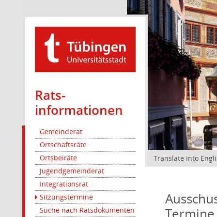
Rats­
informationen
Gemeinderat
Ortschaftsräte
Ortsbeiräte
Translate into Engl
Jugendgemeinderat
Integrationsrat
Ausschus
Sitzungstermine
Termine
Suche nach Ratsdokumenten