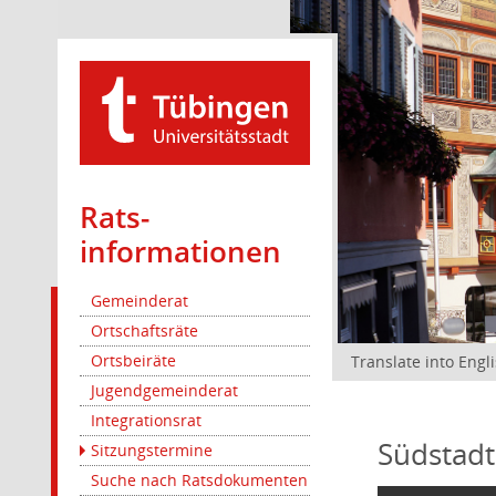
Rats­
informationen
Gemeinderat
Ortschaftsräte
Ortsbeiräte
Translate into Engl
Jugendgemeinderat
Integrationsrat
Südstadt
Sitzungstermine
Suche nach Ratsdokumenten