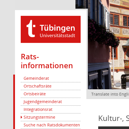
Rats­
informationen
Gemeinderat
Ortschaftsräte
Ortsbeiräte
Translate into Engl
Jugendgemeinderat
Integrationsrat
Kultur-,
Sitzungstermine
Suche nach Ratsdokumenten