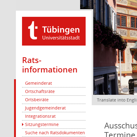
Rats­
informationen
Gemeinderat
Ortschaftsräte
Ortsbeiräte
Translate into Engl
Jugendgemeinderat
Integrationsrat
Ausschus
Sitzungstermine
Termine
Suche nach Ratsdokumenten