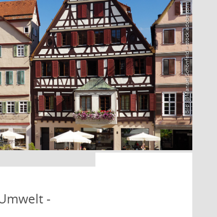
Bild: @Manuel Schönfeld – stock.adobe.com
 Umwelt -