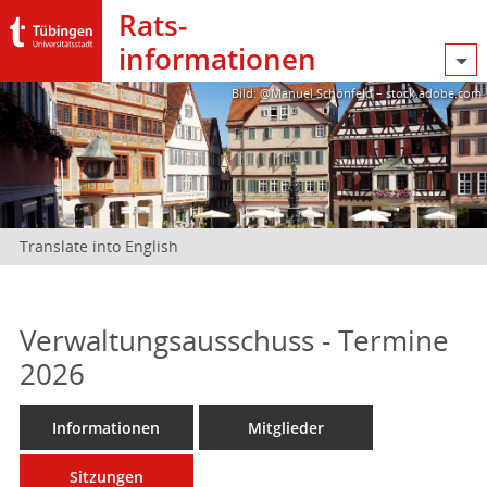
Rats­
informationen
Bild: @Manuel Schönfeld – stock.adobe.com
Translate into English
Verwaltungsausschuss - Termine
2026
Informationen
Mitglieder
Sitzungen