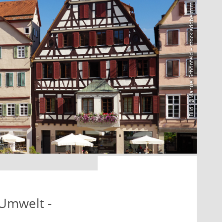
Bild: @Manuel Schönfeld – stock.adobe.com
 Umwelt -