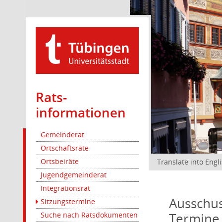
Rats­
informationen
Gemeinderat
Ortschaftsräte
Ortsbeiräte
Translate into Engl
Jugendgemeinderat
Integrationsrat
Ausschus
Sitzungstermine
Termine
Suche nach Ratsdokumenten