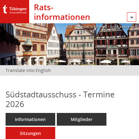
Rats­
informationen
Bild: @Manuel Schönfeld – stock.adobe.com
Translate into English
Südstadtausschuss - Termine
2026
Informationen
Mitglieder
Sitzungen