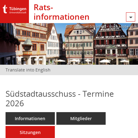
Rats­
informationen
Bild: @Manuel Schönfeld – stock.adobe.com
Translate into English
Südstadtausschuss - Termine
2026
Informationen
Mitglieder
Sitzungen