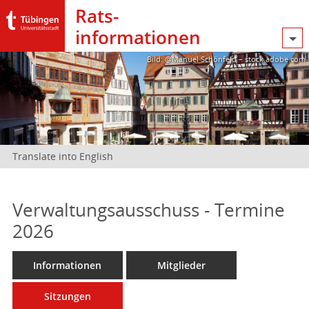
Rats­
informationen
Bild: @Manuel Schönfeld – stock.adobe.com
Translate into English
Verwaltungsausschuss - Termine
2026
Informationen
Mitglieder
Sitzungen