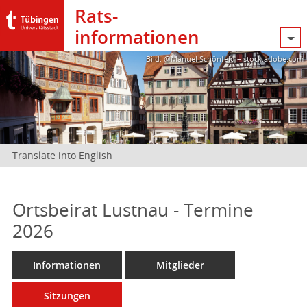
Rats­
informationen
Bild: @Manuel Schönfeld – stock.adobe.com
Translate into English
Ortsbeirat Lustnau - Termine
2026
Informationen
Mitglieder
Sitzungen