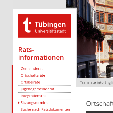
Rats­
informationen
Gemeinderat
Ortschaftsräte
Ortsbeiräte
Translate into Engl
Jugendgemeinderat
Integrationsrat
Ortschaf
Sitzungstermine
Suche nach Ratsdokumenten