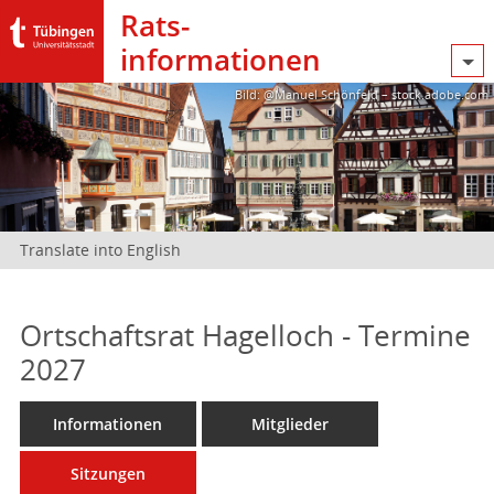
Rats­
informationen
Bild: @Manuel Schönfeld – stock.adobe.com
Translate into English
Ortschaftsrat Hagelloch - Termine
2027
Informationen
Mitglieder
Sitzungen