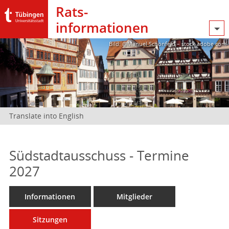
Rats­
informationen
Bild: @Manuel Schönfeld – stock.adobe.com
Translate into English
Südstadtausschuss - Termine
2027
Informationen
Mitglieder
Sitzungen